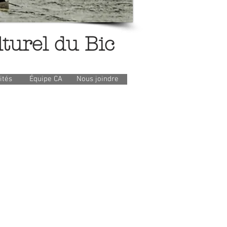
turel du Bic
ités
Équipe CA
Nous joindre