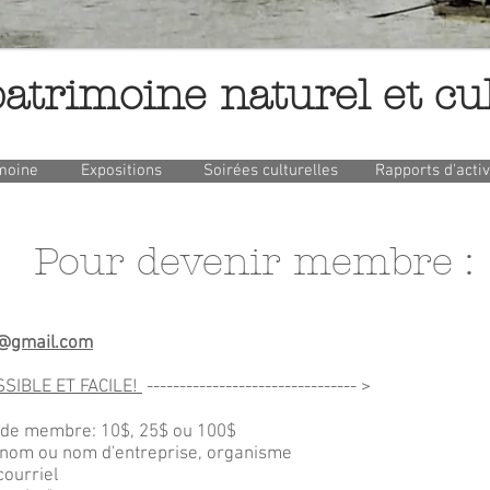
atrimoine naturel et cul
imoine
Expositions
Soirées culturelles
Rapports d'activ
Pour devenir membre :
c@gmail.com
SSIBLE ET FACILE!
-------------------------------- >
ie de membre: 10$, 25$ ou 100$
rénom ou nom d'entreprise, organisme
courriel